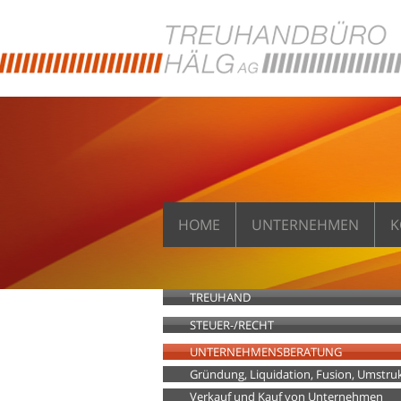
HOME
UNTERNEHMEN
K
TREUHAND
STEUER-/RECHT
UNTERNEHMENSBERATUNG
Gründung, Liquidation, Fusion, Umstruk
Verkauf und Kauf von Unternehmen