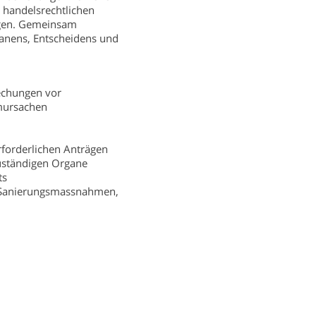
 handelsrechtlichen
ingen. Gemeinsam
lanens, Entscheidens und
echungen vor
mursachen
erforderlichen Anträgen
uständigen Organe
ts
r Sanierungsmassnahmen,