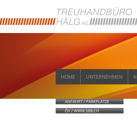
HOME
UNTERNEHMEN
K
ANFAHRT / PARKPLÄTZE
ÖV / WWW.SBB.CH