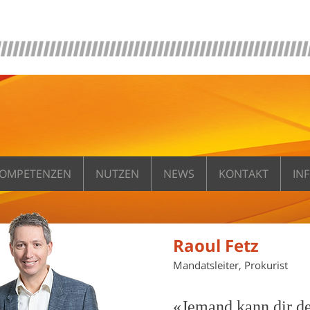
OMPETENZEN
NUTZEN
NEWS
KONTAKT
IN
Raoul Fetz
Mandatsleiter, Prokurist
«Jemand kann dir d