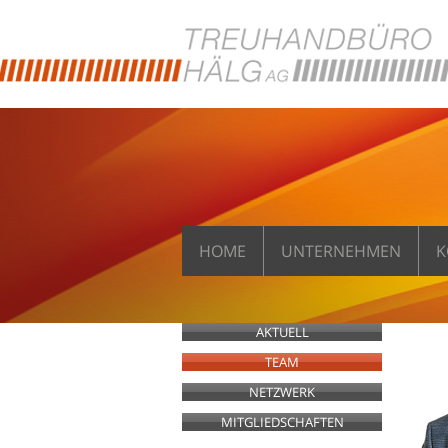
HOME
UNTERNEHMEN
K
AKTUELL
TEAM
NETZWERK
MITGLIEDSCHAFTEN