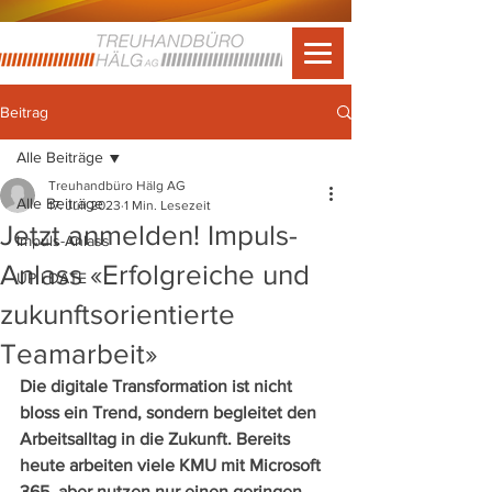
Beitrag
Alle Beiträge
Treuhandbüro Hälg AG
Alle Beiträge
17. Juli 2023
1 Min. Lesezeit
Jetzt anmelden! Impuls-
Impuls-Anlass
Anlass «Erfolgreiche und
UP I DATE
zukunftsorientierte
Teamarbeit»
Die digitale Transformation ist nicht 
bloss ein Trend, sondern begleitet den 
Arbeitsalltag in die Zukunft. Bereits 
heute arbeiten viele KMU mit Microsoft 
365, aber nutzen nur einen geringen 