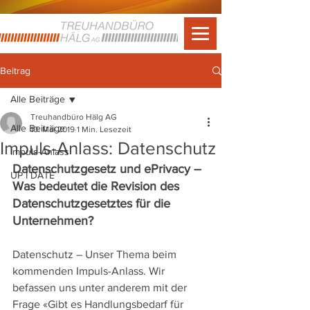
Beitrag
Alle Beiträge
Treuhandbüro Hälg AG
Alle Beiträge
10. Mai 2019
1 Min. Lesezeit
Impuls-Anlass: Datenschutz
Impuls-Anlass
Datenschutzgesetz und ePrivacy – 
UP I DATE
Was bedeutet die Revision des 
Datenschutzgesetztes für die 
Unternehmen?
Datenschutz – Unser Thema beim 
kommenden Impuls-Anlass. Wir 
befassen uns unter anderem mit der 
Frage «Gibt es Handlungsbedarf für 