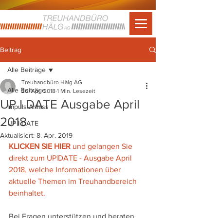
Beitrag
Alle Beiträge
Treuhandbüro Hälg AG
Alle Beiträge
26. Apr. 2018
1 Min. Lesezeit
UP I DATE Ausgabe April
Impuls-Anlass
2018
UP I DATE
Aktualisiert:
8. Apr. 2019
KLICKEN SIE HIER
 und gelangen Sie 
direkt zum UP|DATE - Ausgabe April 
2018, welche Informationen über 
aktuelle Themen im Treuhandbereich 
beinhaltet.
Bei Fragen unterstützen und beraten 