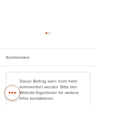
Kommentare
UP I DATE Ausgabe April
UP I DATE Ausg
Dieser Beitrag kann nicht mehr
2024
Dezember 2023
kommentiert werden. Bitte den
Website-Eigentümer für weitere
Infos kontaktieren.