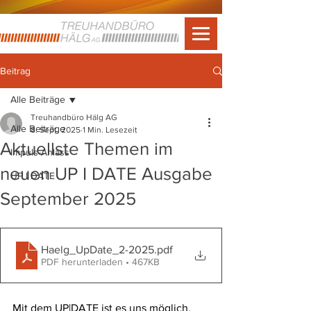
Beitrag
Alle Beiträge
Treuhandbüro Hälg AG
Alle Beiträge
8. Sept. 2025
1 Min. Lesezeit
Aktuellste Themen im
Impuls-Anlass
neuen UP I DATE Ausgabe
UP I DATE
September 2025
Haelg_UpDate_2-2025
.pdf
PDF herunterladen • 467KB
Mit dem UP|DATE ist es uns möglich, 